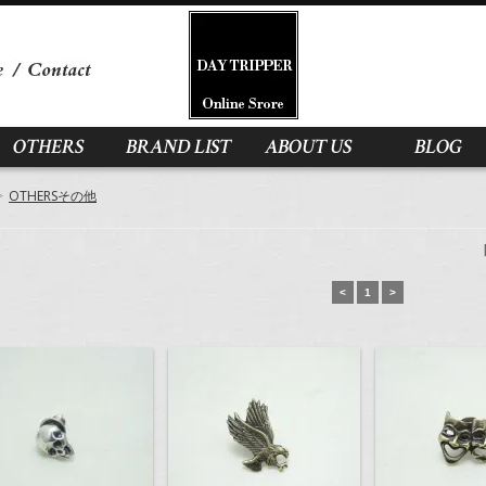
OTHERS
BRAND LIST
ABOUT US
BLOG
>
OTHERSその他
<
1
>