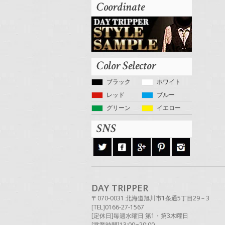
Coordinate
Color Selector
ブラック
ホワイト
レッド
ブルー
グリーン
イエロー
SNS
DAY TRIPPER
〒070-0031 北海道旭川市1条通5丁目29－3
[TEL]0166-27-1567
[定休日]毎週水曜日 第1・第3木曜日
[営業時間]13:00~20:00