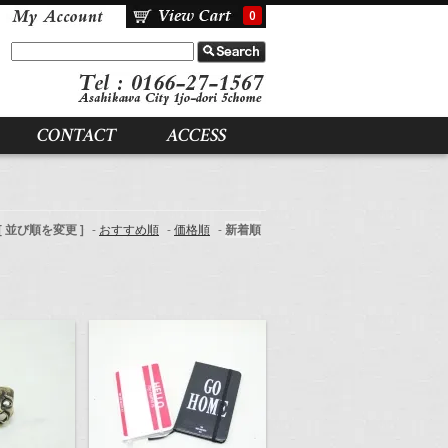
0
CONTACT
ACCESS
[ 並び順を変更 ]
-
おすすめ順
-
価格順
-
新着順