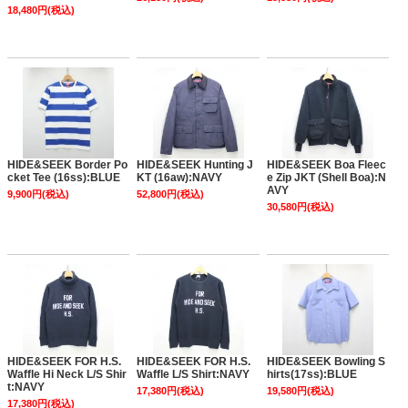
18,480円(税込)
HIDE&SEEK Border Po
HIDE&SEEK Hunting J
HIDE&SEEK Boa Fleec
cket Tee (16ss):BLUE
KT (16aw):NAVY
e Zip JKT (Shell Boa):N
AVY
9,900円(税込)
52,800円(税込)
30,580円(税込)
HIDE&SEEK FOR H.S.
HIDE&SEEK FOR H.S.
HIDE&SEEK Bowling S
Waffle Hi Neck L/S Shir
Waffle L/S Shirt:NAVY
hirts(17ss):BLUE
t:NAVY
17,380円(税込)
19,580円(税込)
17,380円(税込)