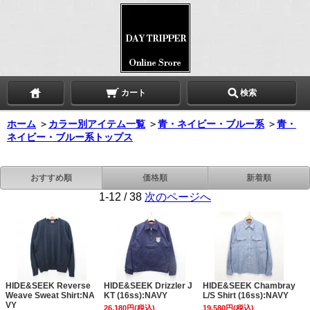
カート
検索
ホーム
＞
カラー別アイテム一覧
＞
青・ネイビー・ブルー系
＞
青・
ネイビー・ブルー系トップス
おすすめ順
価格順
新着順
1-12 / 38
次のページへ
HIDE&SEEK Reverse
HIDE&SEEK Drizzler J
HIDE&SEEK Chambray
Weave Sweat Shirt:NA
KT (16ss):NAVY
L/S Shirt (16ss):NAVY
VY
26,180円(税込)
19,580円(税込)